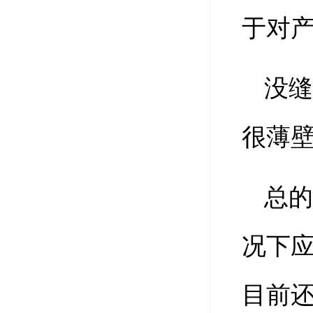
于对
没
很薄
总的
况下应
目前